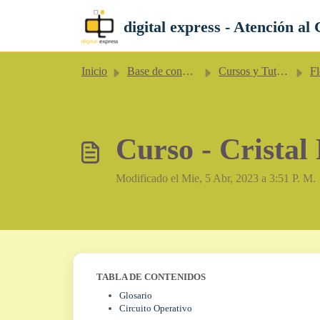
Saltar al contenido principal
digital express - Atención al 
Inicio
Base de conocimientos
Cursos y Tutoriales
Fl
Curso - Cristal 
Modificado el Mie, 5 Abr, 2023 a 3:51 P. M.
TABLA DE CONTENIDOS
Glosario
Circuito Operativo