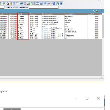
mpos: