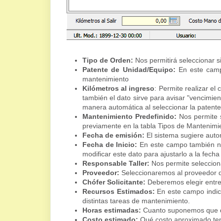
Tipo de Orden:
Nos permitirá seleccionar si
Patente de Unidad/Equipo:
En este campo
mantenimiento
Kilómetros al ingreso
: Permite realizar el
también el dato sirve para avisar "vencimien
manera automática al seleccionar la patente
Mantenimiento Predefinido:
Nos permite s
previamente en la tabla Tipos de Mantenimie
Fecha de emisión:
El sistema sugiere auto
Fecha de Inicio:
En este campo también no
modificar este dato para ajustarlo a la fecha
Responsable Taller:
Nos permite seleccion
Proveedor:
Seleccionaremos al proveedor de
Chófer Solicitante:
Deberemos elegir entre l
Recursos Estimados:
En este campo indic
distintas tareas de mantenimiento.
Horas estimadas:
Cuanto suponemos que de
Costo estimado:
Qué costo aproximado tend