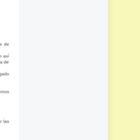
as de
o así
ga de
rgado
demos
r las