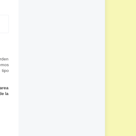
orden
remos
 tipo
tarea
de la