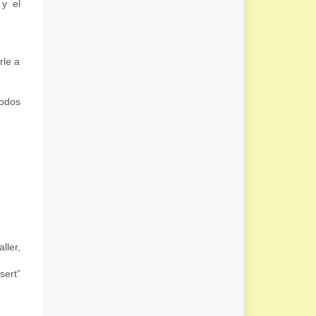
 y el
rle a
íodos
ller,
sert”