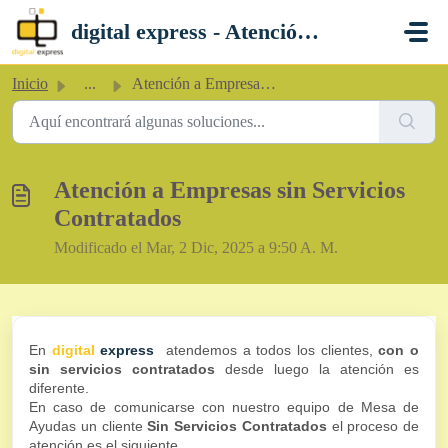
Saltar al contenido principal
digital express - Atención al Cliente
Inicio
...
Atención a Empresas sin Servicios Contratados
Atención a Empresas sin Servicios
Contratados
Modificado el Mar, 2 Dic, 2025 a 9:50 A. M.
En
digital
express
atendemos a todos los clientes,
con o
sin servicios contratados
desde luego la atención es
diferente.
En caso de comunicarse con nuestro equipo de Mesa de
Ayudas un cliente
Sin Servicios Contratados
el proceso de
atención es el siguiente