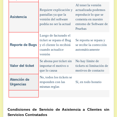
Al tener la versión
Requiere explicación y
actualizada podemos
pantallas ya que la
reproducir lo que se
Asistencia
versión del software
comenta en nuestro
podría no ser la actual
entorno de Software de
Pruebas
Luego de facturado el
ticket se repara el Bug
Se reporta se repara y
Reporte de Bugs
y el cliente lo recibirá
se recibe la corrección
cuando actualice
automáticamente
versión
Se abona por ticket sin
No hay límite de
Valor del ticket
importar el motivo o
tickets ni limitación de
que lo causa
motivos de contacto
No, todos los tickets se
Atención de
responden con las
Sí, en todo horario
Urgencias
mismas reglas
Condiciones de Servicio de Asistencia a Clientes sin
Servicios Contratados