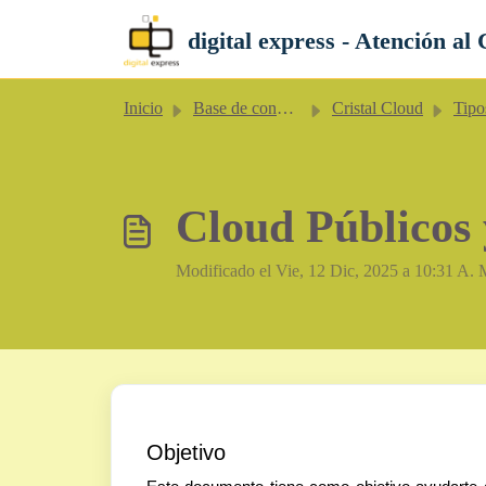
Saltar al contenido principal
digital express - Atención al 
Inicio
Base de conocimientos
Cristal Cloud
Tipos de ser
Cloud Públicos 
Modificado el Vie, 12 Dic, 2025 a 10:31 A. 
Objetivo