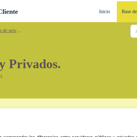
Cliente
Inicio
Base de
vidores - Cristal Cloud.
y Privados.
M.