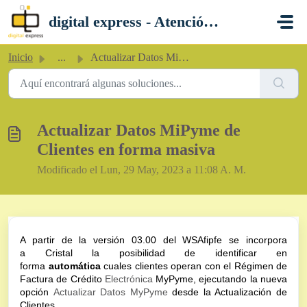
Saltar al contenido principal
digital express - Atención al Cliente
Inicio
...
Actualizar Datos MiPyme de Clientes en forma masiva
Actualizar Datos MiPyme de
Clientes en forma masiva
Modificado el Lun, 29 May, 2023 a 11:08 A. M.
A partir de la ve
rsión 03.00 del WSAfipfe se incorpora
a
Cristal
la posibilidad de
identificar en
forma
automática
cuales clientes operan con el Régimen de
Factura de Crédito
Electrónica
MyPyme,
ejecutando la nueva
opción
Actualizar Datos MyPyme
desde la Actualización de
Clientes.