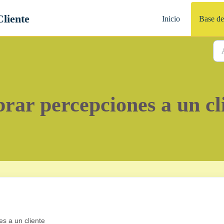
Cliente
Inicio
Base de
rar percepciones a un cl
.
es a un cliente