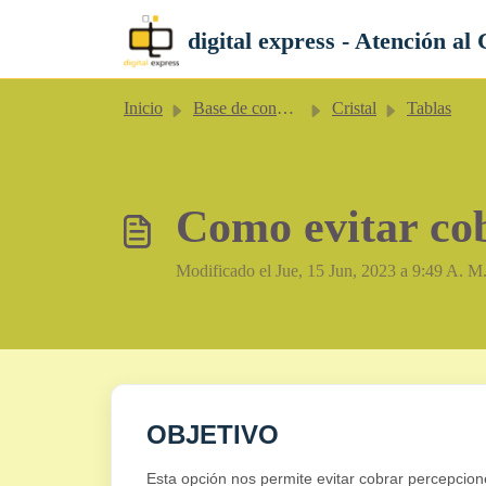
Saltar al contenido principal
digital express - Atención al 
Inicio
Base de conocimientos
Cristal
Tablas
Como evitar cob
Modificado el Jue, 15 Jun, 2023 a 9:49 A. M
OBJETIVO
Esta opción nos permite evitar cobrar percepcion