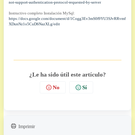
not-support-authentication-protocol-requested-by-server
Instructivo completo Instalación MySql:
https://docs.google.com/document/d/1Cogg3Ev3mS0f9YU3SJvRRvmf
XDunNz1o5CuD6NazXLg/edit
¿Le ha sido útil este artículo?
No
Sí
Imprimir