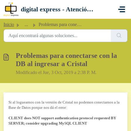
Saltar al contenido principal
digital express - Atención al Cliente
Inicio
...
Problemas para conectarse con la DB al ingresar a Cristal
Problemas para conectarse con la
DB al ingresar a Cristal
Modificado el Jue, 3 Oct, 2019 a 2:38 P. M.
Si al loguearnos con la versión de Cristal no podemos conectarnos a la
Base de Datos porque nos dá el error:
CLIENT does NOT support authentication protocol requested BY
SERVER; consider upgrading MySQL CLIENT