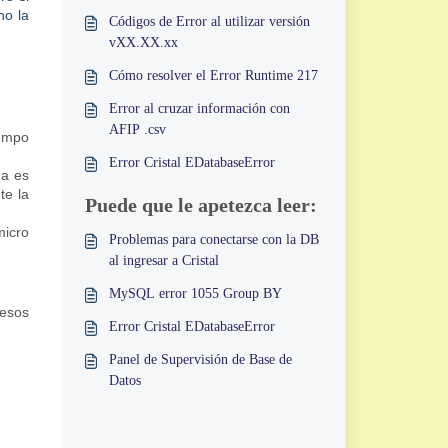
ho la
Códigos de Error al utilizar versión
vXX.XX.xx
Cómo resolver el Error Runtime 217
Error al cruzar información con
AFIP .csv
iempo
Error Cristal EDatabaseError
da es
te la
Puede que le apetezca leer:
micro
Problemas para conectarse con la DB
al ingresar a Cristal
MySQL error 1055 Group BY
cesos
Error Cristal EDatabaseError
Panel de Supervisión de Base de
Datos