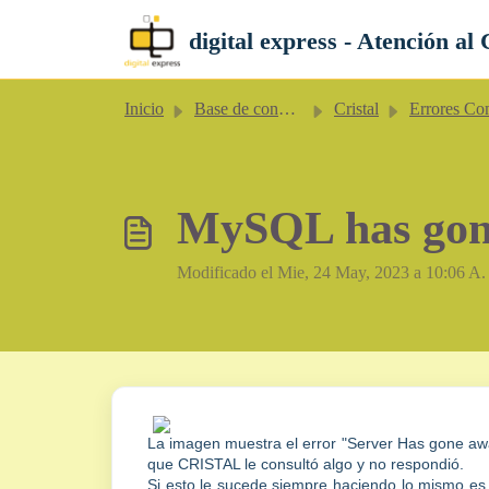
Saltar al contenido principal
digital express - Atención al 
Inicio
Base de conocimientos
Cristal
Errores Comun
MySQL has gon
Modificado el Mie, 24 May, 2023 a 10:06 A.
La imagen muestra el error "Server Has gone aw
que CRISTAL le consultó algo y no respondió.
Si esto le sucede siempre haciendo lo mismo es