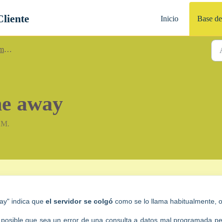
Cliente
Inicio
Base de
es
e away
 M.
ay" indica que
el servidor se colgó
como se lo llama habitualmente, 
 posible que sea un error de una consulta a datos mal programada pe