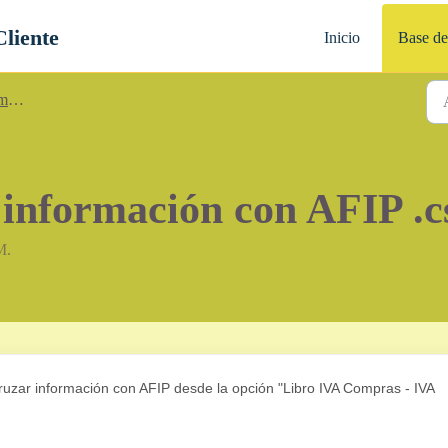
Cliente
Inicio
Base de
es
 información con AFIP .c
M.
uzar información con AFIP desde la opción "Libro IVA Compras - IVA