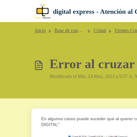
Saltar al contenido principal
digital express - Atención al 
Inicio
Base de conocimientos
Cristal
Errores Comun
Error al cruzar
Modificado el Mie, 24 May, 2023 a 9:57 A. 
En algunos casos puede suceder que al querer cr
DIGITAL"