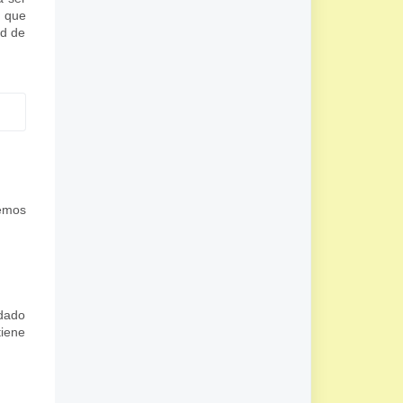
y que
ad de
demos
 dado
tiene