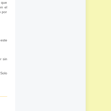
o que
en el
o por
 este
r sin
 Solo