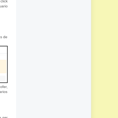
click
uario
os de
fer,
arios
a ser