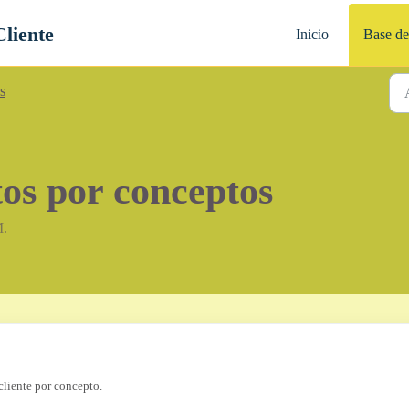
Cliente
Inicio
Base de
s
tos por conceptos
M.
cliente por concepto.