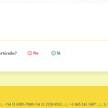
artículo?
No
Sí
::.. +54 11 6385-7000/+54 11 2150 6552 ..::.. ​+1 845 241 1687 ..::..