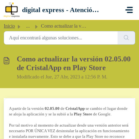
Saltar al contenido principal
digital express - Atención al Cliente
Inicio
...
Como actualizar la versión 02.05.00 de CristalApp en Play...
Como actualizar la versión 02.05.00
de CristalApp en Play Store
Modificado el Jue, 27 Abr, 2023 a 12:56 P. M.
A partir de la versión
02.05.00
de
CristalApp
se cambio el lugar donde
se aloja la aplicación y se la subió a la
Play Store
de Google.
Por tal motivo al momento de actualizar desde una versión anterior será
necesario POR ÚNICA VEZ desinstalar la aplicación en funcionamiento
e instalarla nuevamente. Esto se debe a que la Play Store no reconoce