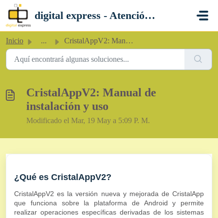
Saltar al contenido principal
digital express - Atención al Cliente
Inicio
...
CristalAppV2: Manual de instalación y uso
CristalAppV2: Manual de
instalación y uso
Modificado el Mar, 19 May a 5:09 P. M.
¿Qué es CristalAppV2?
CristalAppV2 es la versión nueva y mejorada de CristalApp
que funciona sobre la plataforma de Android y permite
realizar operaciones específicas derivadas de los sistemas