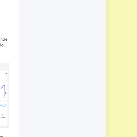
onde
do.