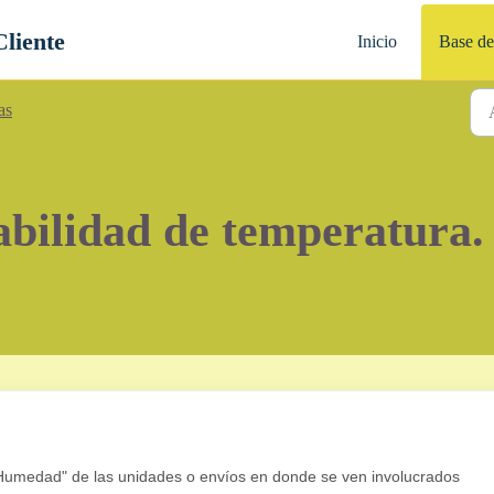
Cliente
Inicio
Base de
as
abilidad de temperatura.
 "Humedad" de las unidades o envíos en donde se ven involucrados