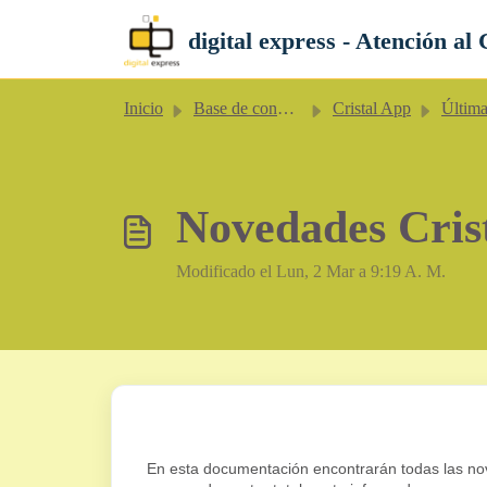
Saltar al contenido principal
digital express - Atención al 
Inicio
Base de conocimientos
Cristal App
Última
Novedades Cris
Modificado el Lun, 2 Mar a 9:19 A. M.
En esta documentación encontrarán todas las nov