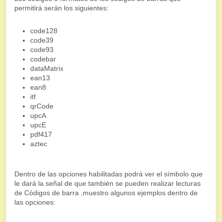
permitirá serán los siguientes:
code128
code39
code93
codebar
dataMatrix
ean13
ean8
itf
qrCode
upcA
upcE
pdf417
aztec
Dentro de las opciones habilitadas podrá ver el símbolo que
le dará la señal de que también se pueden realizar lecturas
de Códigos de barra ,muestro algunos ejemplos dentro de
las opciones: