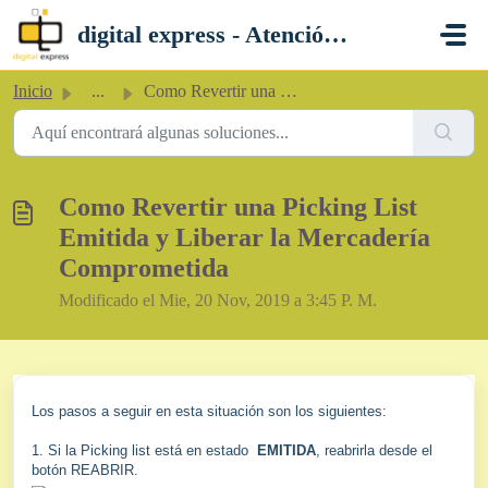
Saltar al contenido principal
digital express - Atención al Cliente
Inicio
...
Como Revertir una Picking List Emitida y Liberar la Merca...
Como Revertir una Picking List
Emitida y Liberar la Mercadería
Comprometida
Modificado el Mie, 20 Nov, 2019 a 3:45 P. M.
Los pasos a seguir en esta situación son los siguientes:
1. Si la Picking list está en estado
EMITIDA
, reabrirla desde el
botón REABRIR.