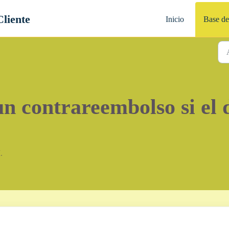
Cliente
Inicio
Base de
 contrareembolso si el d
.