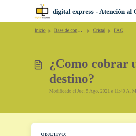
Saltar al contenido principal
digital express - Atención al 
Inicio
Base de conocimientos
Cristal
FAQ
¿Como cobrar un
destino?
Modificado el Jue, 5 Ago, 2021 a 11:40 A. M
OBJETIVO: