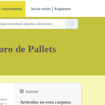
 conocimientos
Iniciar sesión
Registrarse
oro de Pallets
Imprimir
ebemos
Artículos en esta carpeta:
zar" y