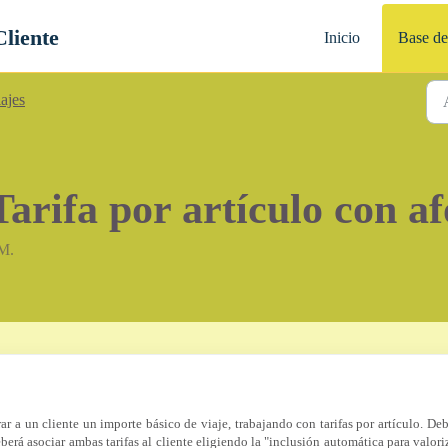
Cliente
Inicio
Base de
ajes
arifa por artículo con af
 M.
ar a un cliente un importe básico de viaje, trabajando con tarifas por artículo. D
deberá asociar ambas tarifas al cliente eligiendo la "inclusión automática para valori