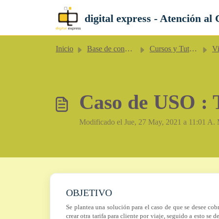
Saltar al contenido principal
digital express - Atención al 
Inicio
Base de conocimientos
Cursos y Tutoriales
Vi
Caso de USO : T
Modificado el Jue, 27 May, 2021 a 11:01 A.
OBJETIVO
Se plantea una solución para el caso de que se desee cobr
crear otra tarifa para cliente por viaje, seguido a esto se 