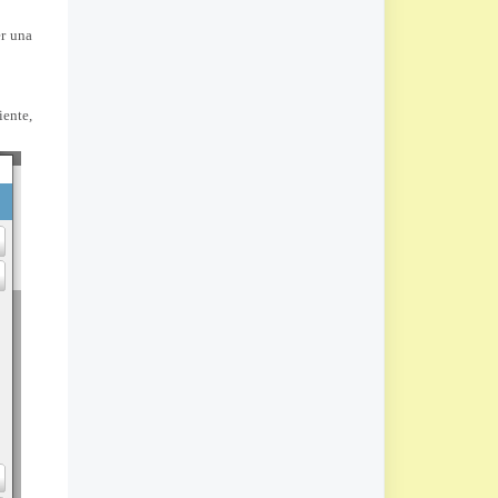
er una
ente,