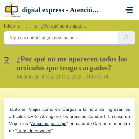
Saltar al contenido principal
digital express - Atención al Cliente
Inicio
...
¿Por qué no me aparecen todos los artículos que tengo car...
¿Por qué no me aparecen todos los
artículos que tengo cargados?
Modificado el Mar, 21 Oct, 2025 a 11:04 A. M.
Tanto en Viajes como en Cargas a la hora de ingresar los
artículos CRISTAL sugiere los artículos standard. En caso de
Viajes los "
Artículos por viaje
" en caso de Cargas el maestro
de "
Tipos de envases
".