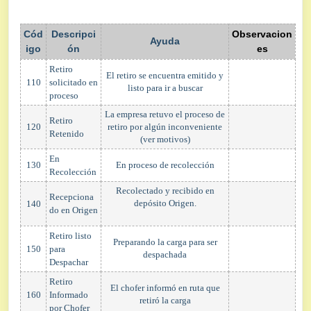
Cód
Descripci
Observacion
Ayuda
igo
ón
es
Retiro
El retiro se encuentra emitido y
110
solicitado en
listo para ir a buscar
proceso
La empresa retuvo el proceso de
Retiro
120
retiro por algún inconveniente
Retenido
(ver motivos)
En
130
En proceso de recolección
Recolección
Recolectado y recibido en
Recepciona
depósito Origen.
140
do en Origen
Retiro listo
Preparando la carga para ser
150
para
despachada
Despachar
Retiro
El chofer informó en ruta que
160
Informado
retiró la carga
por Chofer