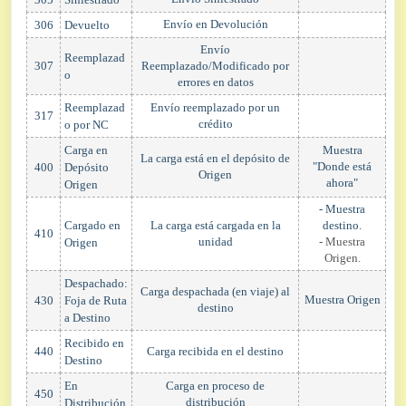
Envío en Devolución
306
Devuelto
Envío
Reemplazad
307
Reemplazado/Modificado por
o
errores en datos
Reemplazad
Envío reemplazado por un
317
crédito
o por NC
Carga en
Muestra
La carga está en el depósito de
"Donde está
400
Depósito
Origen
ahora"
Origen
- Muestra
Cargado en
La carga está cargada en la
destino.
410
unidad
- Muestra
Origen
Origen.
Despachado:
Carga despachada (en viaje) al
Muestra Origen
430
Foja de Ruta
destino
a Destino
Recibido en
440
Carga recibida en el destino
Destino
En
Carga en proceso de
450
distribución
Distribución