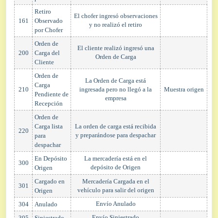
Retiro
El chofer ingresó observaciones
161
Observado
y no realizó el retiro
por Chofer
Orden de
El cliente realizó ingresó una
200
Carga del
Orden de Carga
Cliente
Orden de
La Orden de Carga está
Carga
210
ingresada pero no llegó a la
Muestra origen
Pendiente de
empresa
Recepción
Orden de
Carga lista
La orden de carga está recibida
220
y preparándose para despachar
para
despachar
En Depósito
La mercadería está en el
300
depósito de Origen
Origen
Cargado en
Mercadería Cargada en el
301
vehículo para salir del origen
Origen
Envío Anulado
304
Anulado
Envío Siniestrado
305
Siniestrado