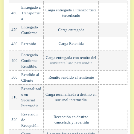
Entregado a
Carga entregada al transportista
460
Transportist
tercerizado
a
Entregado
470
Carga entregada
Conforme
Carga Retenida
480
Retenido
Entregado
Carga entregada con remito del
490
Conforme -
remitente listo para rendir
Rendible.
Rendido al
500
Remito rendido al remitente
Cliente
Recanalizad
o en
Carga recanalizada a destino en
510
sucursal intermedia
Sucursal
Intermedia
Reversión
Recepción en destino
520
de
cancelada y revertida
Recepción
Carga
La carga fue pactada a pedido