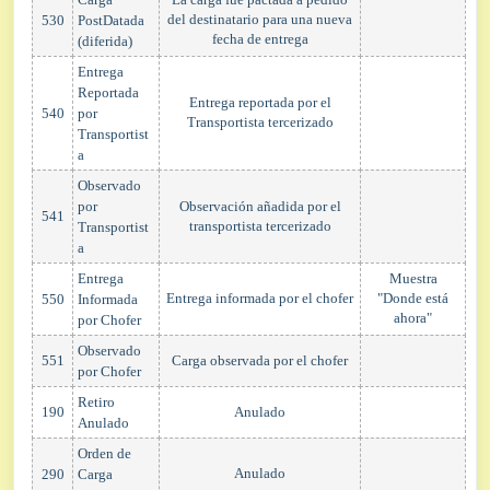
del destinatario para una nueva
530
PostDatada
fecha de entrega
(diferida)
Entrega
Reportada
Entrega reportada por el
540
por
Transportista tercerizado
Transportist
a
Observado
por
Observación añadida por el
541
transportista tercerizado
Transportist
a
Entrega
Muestra
Entrega informada por el chofer
"Donde está
550
Informada
ahora"
por Chofer
Observado
551
Carga observada por el chofer
por Chofer
Retiro
190
Anulado
Anulado
Orden de
Anulado
290
Carga